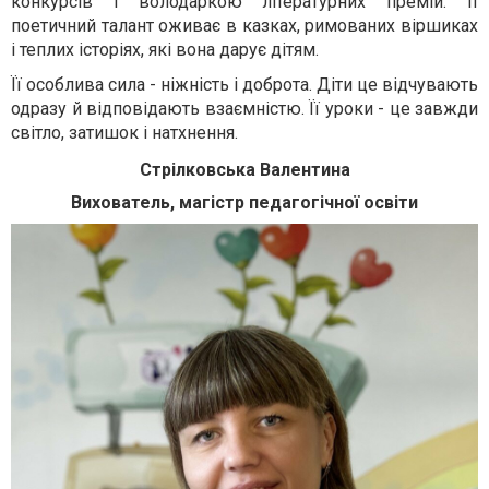
конкурсів і володаркою літературних премій. Її
поетичний талант оживає в казках, римованих віршиках
і теплих історіях, які вона дарує дітям.
Її особлива сила - ніжність і доброта. Діти це відчувають
одразу й відповідають взаємністю. Її уроки - це завжди
світло, затишок і натхнення.
Стрілковська Валентина
Вихователь, магістр педагогічної освіти