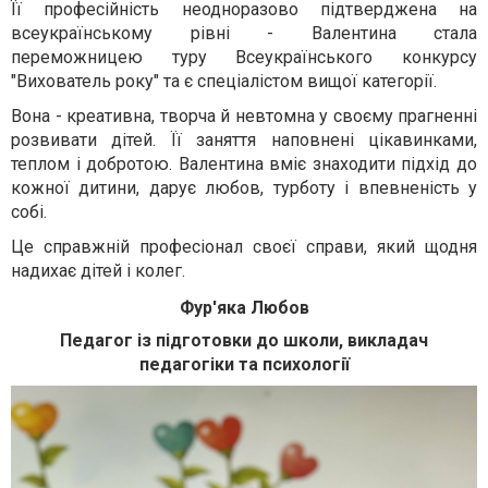
Її професійність неодноразово підтверджена на
всеукраїнському рівні - Валентина стала
переможницею туру Всеукраїнського конкурсу
"Вихователь року" та є спеціалістом вищої категорії.
Вона - креативна, творча й невтомна у своєму прагненні
розвивати дітей. Її заняття наповнені цікавинками,
теплом і добротою. Валентина вміє знаходити підхід до
кожної дитини, дарує любов, турботу і впевненість у
собі.
Це справжній професіонал своєї справи, який щодня
надихає дітей і колег.
Фур'яка Любов
Педагог із підготовки до школи, викладач
педагогіки та психології