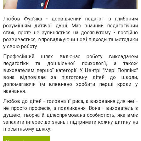
Любов Фур’яка - досвідчений педагог із глибоким
розумінням дитячої душі. Має значний педагогічний
стаж, проте не зупиняється на досягнутому - постійно
розвивається, впроваджуючи нові підходи та методики
у свою роботу.
Професійний шлях включає роботу викладачем
педагогіки та дошкільної психології, а також
вихователем першої категорії. У Центрі "Мері Поппінс"
вона відповідає за підготовку дітей до школи,
допомагаючи їм впевнено зробити перші кроки у
навчання.
Любов до дітей - головна її риса, а виховання для неї -
не просто професія, а покликання. Вона - вихователь з
душею, творча й цілеспрямована особистість, яка вміє
запалити інтерес до знань і підтримати кожну дитину на
її освітньому шляху.