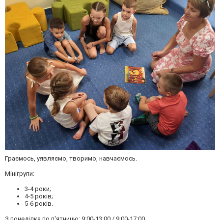
Граємось, уявляємо, творимо, навчаємось.
Мінігрупи:
3-4 роки;
4-5 років;
5-6 років.
З понеділка по п'ятницю: 9:00-13:00 / 9:00-17:00.